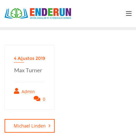
Skip
to
content
4 Ağustos 2019
Max Turner
Admin
0
Yazı
dolaşımı
Michael Linden